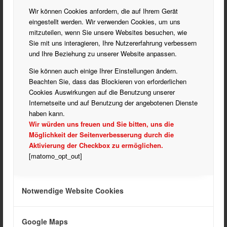
Wir können Cookies anfordern, die auf Ihrem Gerät
eingestellt werden. Wir verwenden Cookies, um uns
mitzuteilen, wenn Sie unsere Websites besuchen, wie
Sie mit uns interagieren, Ihre Nutzererfahrung verbessern
und Ihre Beziehung zu unserer Website anpassen.
Sie können auch einige Ihrer Einstellungen ändern.
Beachten Sie, dass das Blockieren von erforderlichen
Cookies Auswirkungen auf die Benutzung unserer
Internetseite und auf Benutzung der angebotenen Dienste
haben kann.
Wir würden uns freuen und Sie bitten, uns die
Möglichkeit der Seitenverbesserung durch die
Aktivierung der Checkbox zu ermöglichen.
ABTEILUNG BOGENSCHIESSEN
[matomo_opt_out]
KLAUS LINK
Telefon:
Mobil: 0172 202 1782
Notwendige Website Cookies
E-Mail:
k.link@sv05meckenheim.de
E-Mail:
bogenschiessen@sv05meckenheim.de
Google Maps