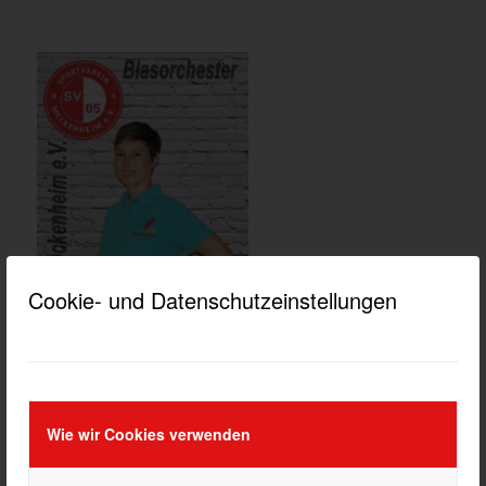
Cookie- und Datenschutzeinstellungen
ABTEILUNG BLASORCHESTER
SARAH PAULUS
Telefon:
Mobil: 0176 21607007
Wie wir Cookies verwenden
E-Mail:
s
.paulus@sv05meckenheim.de
E-Mail:
blasorchester@sv05meckenheim.de