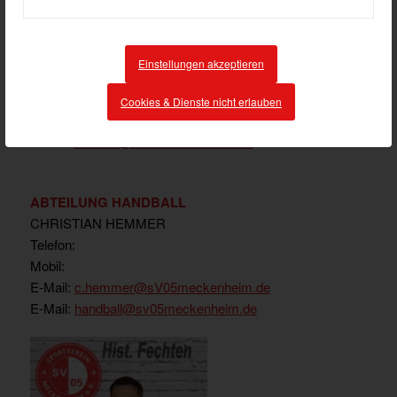
ABTEILUNG FUSSBALL
N.N.
Einstellungen akzeptieren
Telefon:
Mobil:
Cookies & Dienste nicht erlauben
E-Mail:
E-Mail:
fussball@sv05meckenheim.de
ABTEILUNG HANDBALL
CHRISTIAN HEMMER
Telefon:
Mobil:
E-Mail:
c.hemmer@sV05meckenheim.de
E-Mail:
handball@sv05meckenheim.de