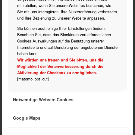
mitzuteilen, wenn Sie unsere Websites besuchen, wie
Sie mit uns interagieren, Ihre Nutzererfahrung verbessern
und Ihre Beziehung zu unserer Website anpassen.
ANSCHRIFT
Sie können auch einige Ihrer Einstellungen ändern.
SV05 Meckenheim e.V.
Beachten Sie, dass das Blockieren von erforderlichen
Heerstraße 47
Cookies Auswirkungen auf die Benutzung unserer
67149 Meckenheim
Internetseite und auf Benutzung der angebotenen Dienste
Telefon: 06326 7863
haben kann.
info@sv05meckenheim.de
Wir würden uns freuen und Sie bitten, uns die
Möglichkeit der Seitenverbesserung durch die
Aktivierung der Checkbox zu ermöglichen.
[matomo_opt_out]
WICHTIGE LINKS
Notwendige Website Cookies
DATENSCHUTZ HINWEISE
DOKUMENTE HERUNTERLADEN
Google Maps
IMPRESSUM