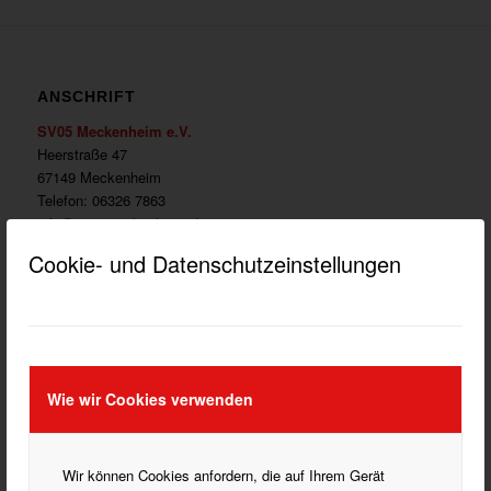
ANSCHRIFT
SV05 Meckenheim e.V.
Heerstraße 47
67149 Meckenheim
Telefon: 06326 7863
info@sv05meckenheim.de
Cookie- und Datenschutzeinstellungen
WICHTIGE LINKS
DATENSCHUTZ HINWEISE
Wie wir Cookies verwenden
DOKUMENTE HERUNTERLADEN
IMPRESSUM
Wir können Cookies anfordern, die auf Ihrem Gerät