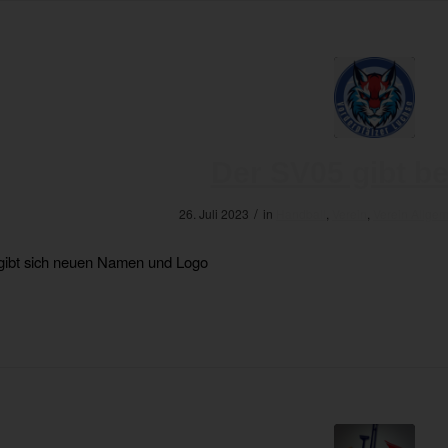
Der SV05 gibt b
/
26. Juli 2023
in
Handball
,
Verein
,
Verein Allge
gibt sich neuen Namen und Logo