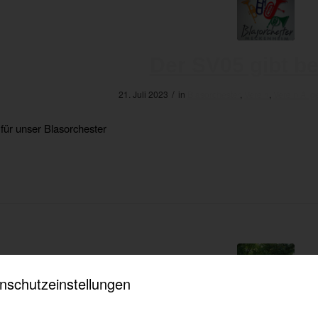
Der SV05 gibt b
/
21. Juli 2023
in
Blasorchester
,
Verein
,
Verein All
 für unser Blasorchester
nschutzeinstellungen