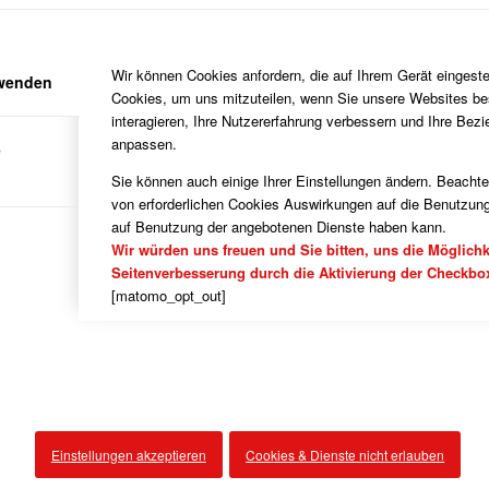
Der SV05 gibt b
/
1. Juli 2023
in
Handball
,
Verein
,
Verein Allgem
Wir können Cookies anfordern, die auf Ihrem Gerät eingeste
rwenden
Cookies, um uns mitzuteilen, wenn Sie unsere Websites be
ilung gründet JSG
interagieren, Ihre Nutzererfahrung verbessern und Ihre Bez
anpassen.
e
Sie können auch einige Ihrer Einstellungen ändern. Beacht
von erforderlichen Cookies Auswirkungen auf die Benutzung
auf Benutzung der angebotenen Dienste haben kann.
Wir würden uns freuen und Sie bitten, uns die Möglichk
Seitenverbesserung durch die Aktivierung der Checkbo
[matomo_opt_out]
WICHTIGE LINKS
KATE
Blasorc
DATENSCHUTZ HINWEISE
im e.V.
Einstellungen akzeptieren
Cookies & Dienste nicht erlauben
Bogens
DOKUMENTE
Fußball
eim