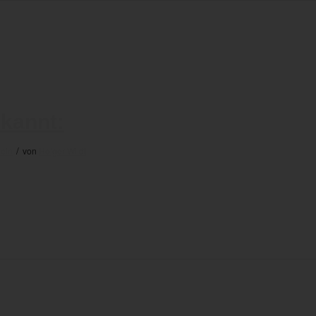
ekannt:
/
mein
von
Holger Wildt