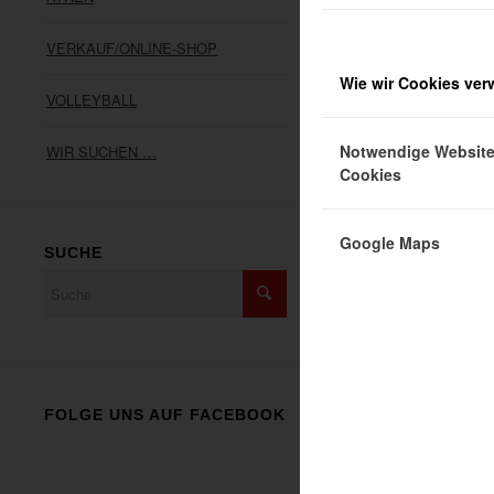
VERKAUF/ONLINE-SHOP
Wie wir Cookies ve
VOLLEYBALL
Handball-Abte
Notwendige Websit
WIR SUCHEN …
Weiterlesen
Cookies
Google Maps
SUCHE
ANSCHRIFT
FOLGE UNS AUF FACEBOOK
SV05 Meckenhe
Heerstraße 47
67149 Meckenh