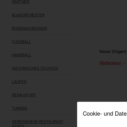
PARTNER
BLASORCHESTER
BOGENSCHIESSEN
FUSSBALL
Neuer Dirigent
HANDBALL
Weiterlesen
HISTORISCHES FECHTEN
LAUFEN
REHA-SPORT
TURNEN
Cookie- und Date
VEREINSHEIM RESTAURANT
ATHEN