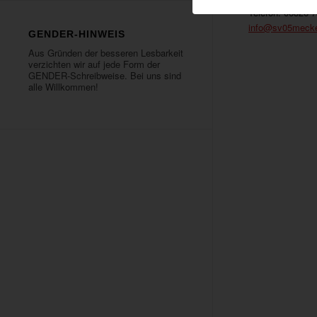
Telefon: 06326 
info@sv05meck
GENDER-HINWEIS
Aus Gründen der besseren Lesbarkeit
verzichten wir auf jede Form der
GENDER-Schreibweise. Bei uns sind
alle Willkommen!