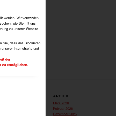
ekannt:
/
ein
von
Holger Wildt
llt werden. Wir verwenden
suchen, wie Sie mit uns
iehung zu unserer Website
en Sie, dass das Blockieren
 unserer Internetseite und
eit der
x zu ermöglichen.
GORIEN
ARCHIV
hester
März 2026
chießen
Februar 2026
Dezember 2025