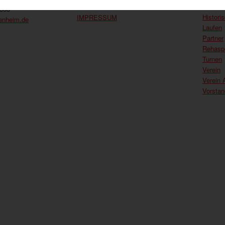
HERUNTERLADEN
Handbal
7863
Histori
IMPRESSUM
enheim.de
Laufen
Partner
Rehasp
Turnen
Verein
Verein 
Vorsta