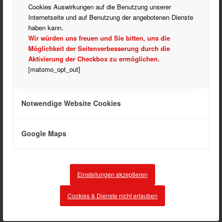
Cookies Auswirkungen auf die Benutzung unserer
Partner
Internetseite und auf Benutzung der angebotenen Dienste
Rehasport
haben kann.
Turnen
Wir würden uns freuen und Sie bitten, uns die
Verein
Möglichkeit der Seitenverbesserung durch die
Aktivierung der Checkbox zu ermöglichen.
Verein Allgemein
[matomo_opt_out]
Vorstand und Ausschuss
Notwendige Website Cookies
ARCHIV
Google Maps
März 2026
Februar 2026
Dezember 2025
Einstellungen akzeptieren
November 2025
Cookies & Dienste nicht erlauben
September 2025
August 2025