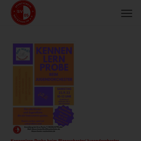
Kennenlern-Probe beim Blasorchester/Jugendorchester