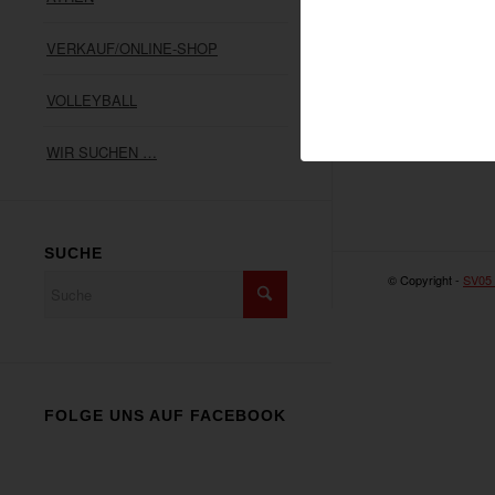
VERKAUF/ONLINE-SHOP
VOLLEYBALL
WIR SUCHEN …
SUCHE
© Copyright -
SV05
FOLGE UNS AUF FACEBOOK