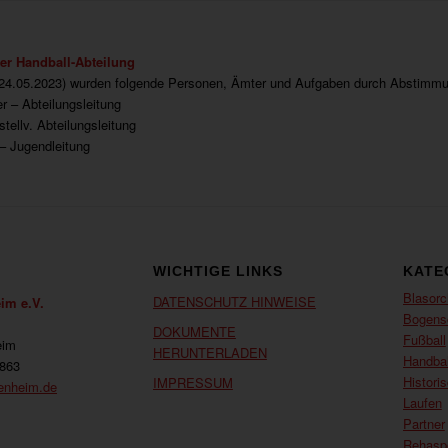
er Handball-Abteilung
24.05.2023) wurden folgende Personen, Ämter und Aufgaben durch Abstimmun
 – Abteilungsleitung
tellv. Abteilungsleitung
– Jugendleitung
WICHTIGE LINKS
KATE
Blasorc
DATENSCHUTZ HINWEISE
im e.V.
Bogens
DOKUMENTE
Fußball
eim
HERUNTERLADEN
Handbal
7863
Histori
IMPRESSUM
enheim.de
Laufen
Partner
Rehasp