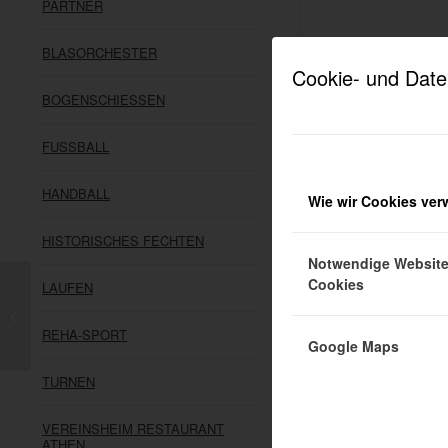
PARTNER
BLASORCHESTER
Cookie- und Date
BOGENSCHIESSEN
FUSSBALL
HANDBALL
Wie wir Cookies ve
HISTORISCHES FECHTEN
Notwendige Websit
Cookies
LAUFEN
Der SV05 gibt bekannt:
REHA-SPORT
Google Maps
TURNEN
VEREINSHEIM RESTAURANT
ATHEN