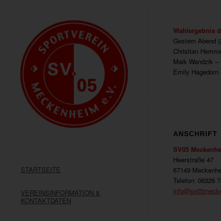
Wahlergebnis d
Gestern Abend (
Christian Hemmer
Maik Wandzik – s
Emily Hagedorn 
ANSCHRIFT
SV05 Meckenhe
Heerstraße 47
STARTSEITE
67149 Meckenh
Telefon: 06326 
info@sv05meck
VEREINSINFORMATION &
KONTAKTDATEN