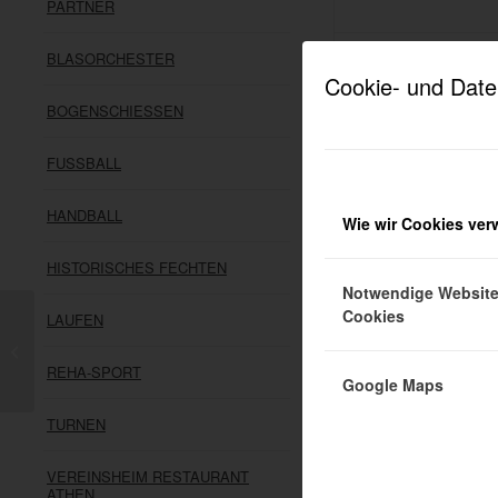
PARTNER
BLASORCHESTER
Cookie- und Date
ANSCHRIFT
BOGENSCHIESSEN
SV05 Meckenhe
FUSSBALL
Heerstraße 47
67149 Meckenh
Telefon: 06326 
HANDBALL
Wie wir Cookies ve
info@sv05meck
HISTORISCHES FECHTEN
Notwendige Websit
Cookies
LAUFEN
Der SV05 gibt bekannt:
REHA-SPORT
Google Maps
TURNEN
VEREINSHEIM RESTAURANT
ATHEN