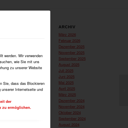
GORIEN
ARCHIV
hester
März 2026
chießen
Februar 2026
Dezember 2025
l
November 2025
llt werden. Wir verwenden
sches Fechten
September 2025
suchen, wie Sie mit uns
August 2025
iehung zu unserer Website
Juli 2025
ort
Juni 2025
Mai 2025
en Sie, dass das Blockieren
April 2025
 unserer Internetseite und
Allgemein
März 2025
nd und Ausschuss
Dezember 2024
eit der
November 2024
x zu ermöglichen.
Oktober 2024
September 2024
August 2024