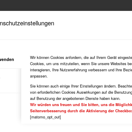
nschutzeinstellungen
WICHTIGE LINKS
KATE
Blasorc
DATENSCHUTZ HINWEISE
im e.V.
Bogens
DOKUMENTE
Fußball
eim
HERUNTERLADEN
Handbal
7863
Wir können Cookies anfordern, die auf Ihrem Gerät eingeste
rwenden
Histori
IMPRESSUM
enheim.de
Cookies, um uns mitzuteilen, wenn Sie unsere Websites be
Laufen
interagieren, Ihre Nutzererfahrung verbessern und Ihre Bez
Partner
anpassen.
e
Rehasp
Turnen
Sie können auch einige Ihrer Einstellungen ändern. Beacht
Verein
von erforderlichen Cookies Auswirkungen auf die Benutzung
Verein 
auf Benutzung der angebotenen Dienste haben kann.
Vorsta
Wir würden uns freuen und Sie bitten, uns die Möglichk
Seitenverbesserung durch die Aktivierung der Checkbo
[matomo_opt_out]