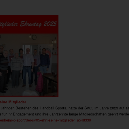
eine Mitglieder
 jährigen Bestehen des Handball Sports, hatte der SV05 im Jahre 2023 auf se
er für ihr Engagement und ihre Jahrzehnte lange Mitgliedschaften geehrt werd
enheim/c-sport/der-sv05-ehrt-seine-mitglieder_a548339