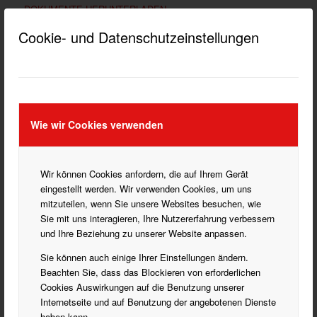
DOKUMENTE HERUNTERLADEN
IMPRESSUM
Cookie- und Datenschutzeinstellungen
KATEGORIEN
Wie wir Cookies verwenden
Blasorchester
Bogenschießen
Fußball
Wir können Cookies anfordern, die auf Ihrem Gerät
eingestellt werden. Wir verwenden Cookies, um uns
Handball
mitzuteilen, wenn Sie unsere Websites besuchen, wie
Historisches Fechten
Sie mit uns interagieren, Ihre Nutzererfahrung verbessern
Laufen
und Ihre Beziehung zu unserer Website anpassen.
Partner
Sie können auch einige Ihrer Einstellungen ändern.
Rehasport
Beachten Sie, dass das Blockieren von erforderlichen
Turnen
Cookies Auswirkungen auf die Benutzung unserer
Internetseite und auf Benutzung der angebotenen Dienste
Verein
haben kann.