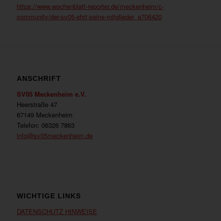
https://www.wochenblatt-reporter.de/meckenheim/c-
community/der-sv05-ehrt-seine-mitglieder_a706420
ANSCHRIFT
SV05 Meckenheim e.V.
Heerstraße 47
67149 Meckenheim
Telefon: 06326 7863
info@sv05meckenheim.de
WICHTIGE LINKS
DATENSCHUTZ HINWEISE